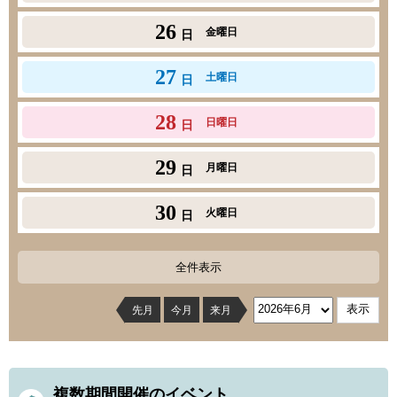
26
金曜日
日
27
土曜日
日
28
日曜日
日
29
月曜日
日
30
火曜日
日
全件表示
先月
今月
来月
複数期間開催のイベント