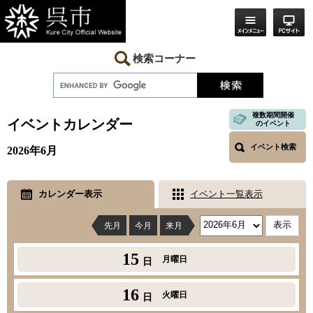
ペ
メ
ー
ニ
ジ
ュ
の
ー
先
を
検索コーナー
頭
飛
で
ば
す。
し
本
て
文
複数期間開催
本
イベントカレンダー
のイベント
文
へ
イベント検索
2026年6月
カレンダー表示
イベント一覧表示
先月
今月
来月
15
月曜日
日
16
火曜日
日