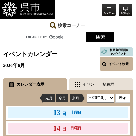
ペ
メ
ー
ニ
ジ
ュ
の
ー
先
を
検索コーナー
頭
飛
で
ば
す。
し
本
て
文
複数期間開催
本
イベントカレンダー
のイベント
文
へ
イベント検索
2026年6月
カレンダー表示
イベント一覧表示
先月
今月
来月
13
土曜日
日
14
日曜日
日