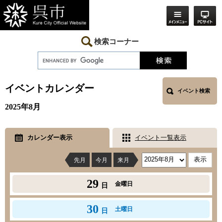
ペ
メ
ー
ニ
ジ
ュ
の
ー
先
を
検索コーナー
頭
飛
で
ば
す。
し
本
て
文
本
イベントカレンダー
イベント検索
文
へ
2025年8月
カレンダー表示
イベント一覧表示
先月
今月
来月
29
金曜日
日
30
土曜日
日