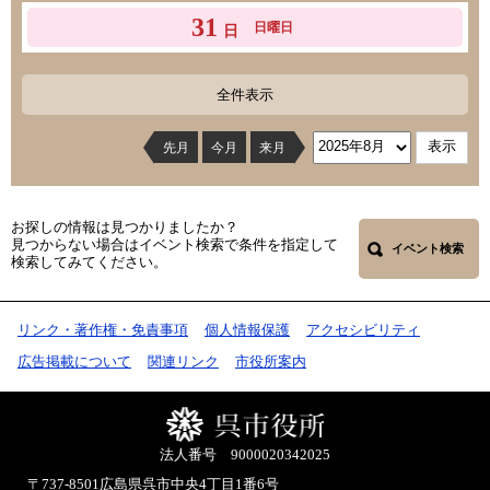
31
日曜日
日
全件表示
先月
今月
来月
お探しの情報は見つかりましたか？
見つからない場合はイベント検索で条件を指定して
イベント検索
検索してみてください。
リンク・著作権・免責事項
個人情報保護
アクセシビリティ
広告掲載について
関連リンク
市役所案内
法人番号 9000020342025
〒737-8501
広島県呉市中央4丁目1番6号