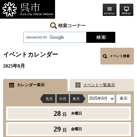
ペ
メ
ー
ニ
ジ
ュ
の
ー
先
を
検索コーナー
頭
飛
で
ば
す。
し
本
て
文
本
イベントカレンダー
イベント検索
文
へ
2025年8月
カレンダー表示
イベント一覧表示
先月
今月
来月
28
木曜日
日
29
金曜日
日