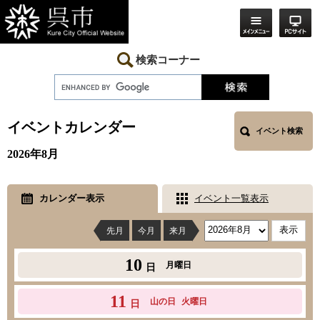
ペ
メ
ー
ニ
ジ
ュ
の
ー
先
を
検索コーナー
頭
飛
で
ば
す。
し
本
て
文
本
イベントカレンダー
イベント検索
文
へ
2026年8月
カレンダー表示
イベント一覧表示
先月
今月
来月
10
月曜日
日
11
山の日
火曜日
日