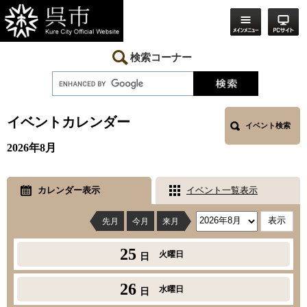
ペ
メ
ー
ニ
ジ
ュ
の
ー
先
を
検索コーナー
頭
飛
で
ば
す。
し
本
て
文
本
イベントカレンダー
イベント検索
文
へ
2026年8月
カレンダー表示
イベント一覧表示
先月
今月
来月
25
火曜日
日
26
水曜日
日