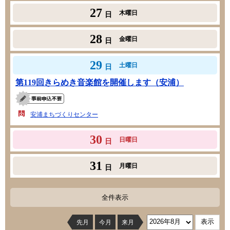
27
木曜日
日
28
金曜日
日
29
土曜日
日
第119回きらめき音楽館を開催します（安浦）
安浦まちづくりセンター
30
日曜日
日
31
月曜日
日
全件表示
先月
今月
来月