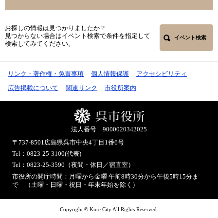
お探しの情報は見つかりましたか？
見つからない場合はイベント検索で条件を指定して
イベント検索
検索してみてください。
リンク・著作権・免責事項
個人情報保護
アクセシビリティ
広告掲載について
関連リンク
市役所案内
法人番号 9000020342025
〒737-8501
広島県呉市中央4丁目1番6号
Tel：0823-25-3100(代表)
Tel：0823-25-3590（夜間・休日／宿直室）
市役所の開庁時間：月曜から金曜 午前8時30分から午後5時15分ま
で （土曜・日曜・祝日・年末年始を除く）
Copyright © Kure City All Rights Reserved.