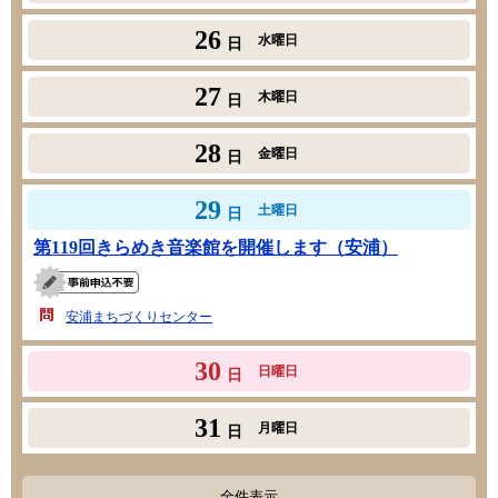
26
水曜日
日
27
木曜日
日
28
金曜日
日
29
土曜日
日
第119回きらめき音楽館を開催します（安浦）
安浦まちづくりセンター
30
日曜日
日
31
月曜日
日
全件表示