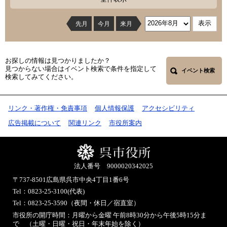
先月
今月
来月
お探しの情報は見つかりましたか？
見つからない場合はイベント検索で条件を指定して
イベント検索
検索してみてください。
リンク・著作権・免責事項
個人情報保護
アクセシビリティ
広告掲載について
関連リンク
市役所案内
法人番号 9000020342025
〒737-8501
広島県呉市中央4丁目1番6号
Tel：0823-25-3100(代表)
Tel：0823-25-3590（夜間・休日／宿直室）
市役所の開庁時間：月曜から金曜 午前8時30分から午後5時15分ま
で （土曜・日曜・祝日・年末年始を除く）