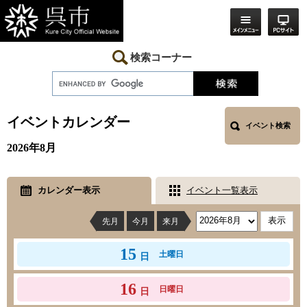
ペ
メ
ー
ニ
ジ
ュ
の
ー
先
を
検索コーナー
頭
飛
で
ば
す。
し
本
て
文
本
イベントカレンダー
イベント検索
文
へ
2026年8月
カレンダー表示
イベント一覧表示
先月
今月
来月
15
土曜日
日
16
日曜日
日